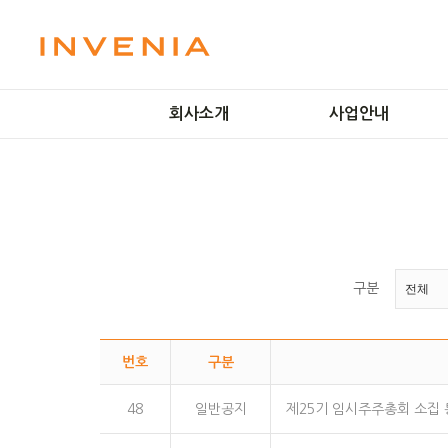
회사소개
사업안내
미션 및 비전
LCD 공정
인사말
OLED 공정
회사연혁
플라즈마 기술
방문예약
IT Solutions
오시는길
Smart Factory
구분
번호
구분
48
일반공지
제25기 임시주주총회 소집