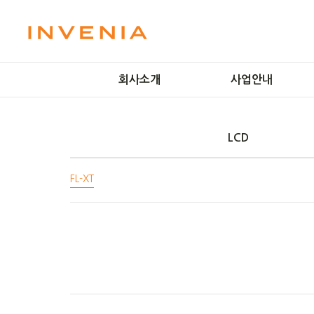
회사소개
사업안내
미션 및 비전
LCD 공정
LCD
인사말
OLED 공정
회사연혁
플라즈마 기술
FL-XT
방문예약
IT Solutions
오시는길
Smart Factory