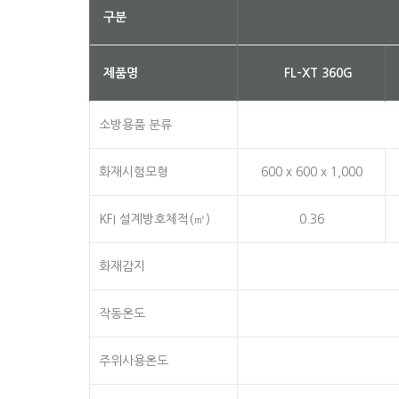
구분
제품명
FL-XT 360G
소방용품 분류
화재시험모형
600 x 600 x 1,000
KFI 설계방호체적(㎥)
0.36
화재감지
작동온도
주위사용온도