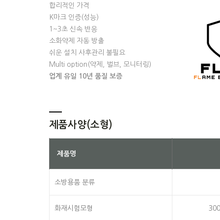
합리적인 가격
K마크 인증(성능)
1~3초 신속 반응
소화약제 자동 방출
쉬운 설치 사후관리 불필요
Multi option(약제, 벌브, 모니터링)
업계 유일 10년 품질 보증
제품사양(소형)
제품명
소방용품 분류
화재시험모형
300