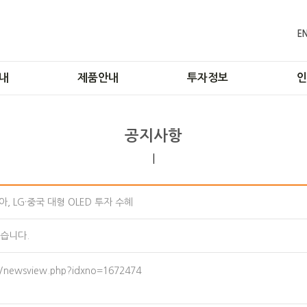
E
내
제품안내
투자정보
인
공정
LCD
기업공시
공지사항
공정
OLED
재무정보
기술
자동 소화장치
주식정보
ions
내부정보관리규정
tory
입사
, LG·중국 대형 OLED 투자 수혜
습니다.
n/newsview.php?idxno=1672474