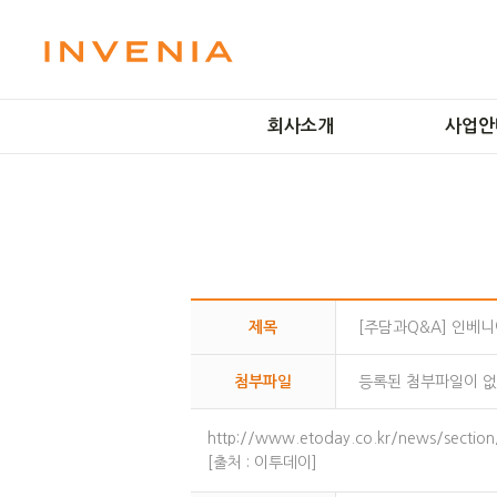
회사소개
사업안
미션 및 비전
LCD 
인사말
OLED 
회사연혁
플라즈마 
방문예약
IT Solut
오시는길
Smart Fac
제목
[주담과Q&A] 인베니아
첨부파일
등록된 첨부파일이 없
http://www.etoday.co.kr/news/sectio
[출처 : 이투데이]