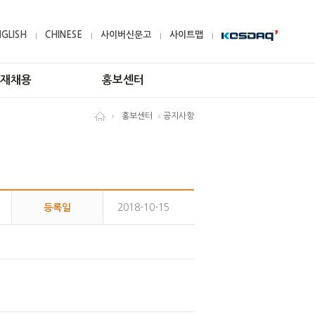
NGLISH
CHINESE
사이버신문고
사이트맵
재채용
홍보센터
홍보센터
공지사항
인재상
고객문의
인재육성
공지사항
복리후생
CI
채용공고
지원 안내
등록일
2018-10-15