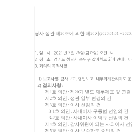
당사 정관 제
조에 의한 제
기
20
20
(2020.01.01 ~ 2020
1.
일
시
: 2021
년
3
월
26
일
(
금요일
)
오전
9
시
2.
장
소
:
경기도 성남시 중원구 갈마치로
214
인베니아
3.
회의의 목적사항
1)
보고사항
:
감사보고
,
영업보고
,
내부회계관리제도 
2)
결의사항
:
제
호 의안
제
기 별도 재무제표 및 연결
1
:
20
제
호 의안
정관 일부 변경의 건
2
:
제
호 의안
이사 선임의 건
3
:
3-1
호 의안
사내이사 구동범 선임의 건
:
3-2
호 의안
사내이사 이택규 선임의 건
:
제
호 의안
감사위원이 되는 사외이사 선
4
:
제
호 의안
이사 보수한도 승인의 건
5
: