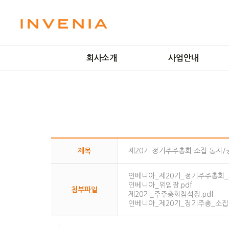
회사소개
사업안내
미션 및 비전
LCD 공정
인사말
OLED 공정
회사연혁
플라즈마 기술
방문예약
IT Solutions
오시는길
Smart Factory
제목
제20기 정기주주총회 소집 통지/
인베니아_제20기_정기주주총회_소
인베니아_위임장.pdf
첨부파일
제20기_주주총회참석장.pdf
인베니아_제20기_정기주총_소집공