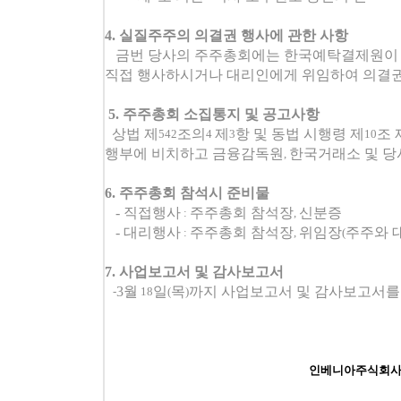
4.
실질주주의 의결권 행사에 관한 사항
금번 당사의 주주총회에는 한국예탁결제원이 
직접 행사하시거나 대리인에게 위임하여 의결권
5.
주주총회 소집통지 및 공고사항
상법 제
조의
제
항 및 동법 시행령 제
조 
542
4
3
10
행부에 비치하고 금융감독원
한국거래소 및 당
,
6.
주주총회 참석시 준비물
-
직접행사
주주총회 참석장
신분증
:
,
-
대리행사
주주총회 참석장
위임장
주주와 
:
,
(
7.
사업보고서 및 감사보고서
3
월
일
목
까지 사업보고서 및 감사보고서를
-
18
(
)
인베니아주식회사