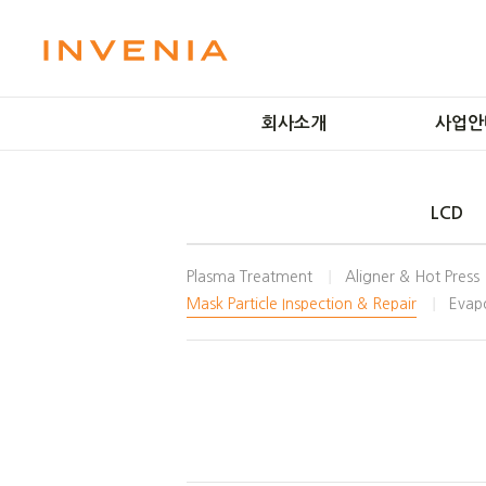
회사소개
사업안
미션 및 비전
LCD 
LCD
인사말
OLED 
회사연혁
플라즈마 
Plasma Treatment
Aligner & Hot Press
방문예약
IT Solut
Mask Particle Inspection & Repair
Evapo
오시는길
Smart Fac