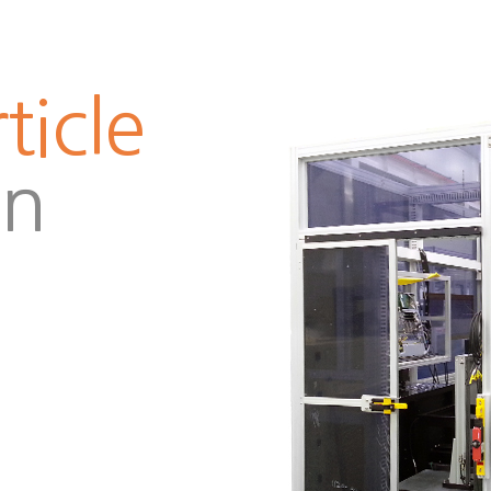
ticle
on