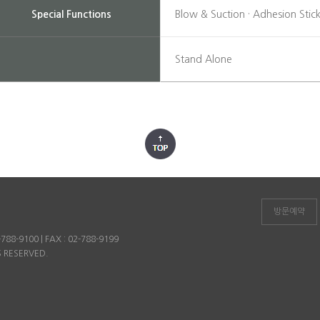
Special Functions
Blow & Suction · Adhesion Stick
Stand Alone
방문예약
8-9100 | FAX : 02-788-9199
S RESERVED.