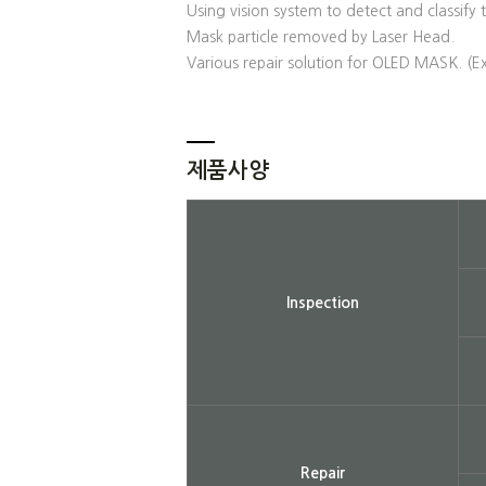
Using vision system to detect and classify 
Mask particle removed by Laser Head.
Various repair solution for OLED MASK. (Ex 
제품사양
Inspection
Repair