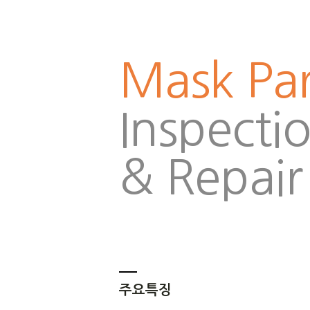
Mask Par
Inspecti
& Repair
주요특징