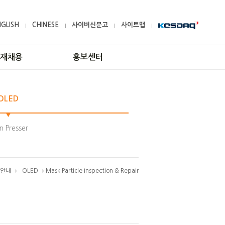
NGLISH
CHINESE
사이버신문고
사이트맵
재채용
홍보센터
인재상
고객문의
OLED
인재육성
공지사항
복리후생
CI
n Presser
채용공고
지원 안내
안내
OLED
Mask Particle Inspection & Repair