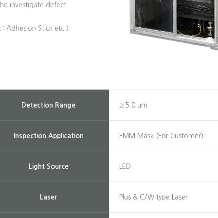
the investigate defect
: Adhesion Stick etc.)
Detection Range
≥ 5.0 um
Inspection Application
FMM Mask (For Customer)
Light Source
LED
Laser
Plus & C/W type Laser