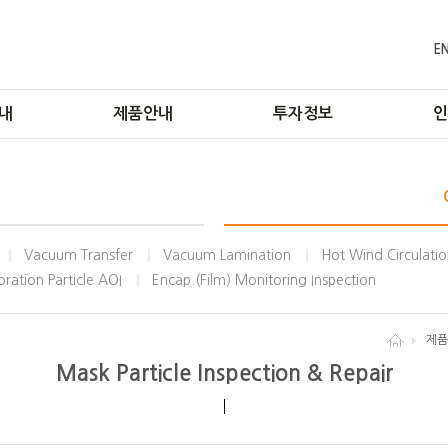
E
내
제품안내
투자정보
인
공정
LCD
기업공시
공정
OLED
재무정보
기술
자동 소화장치
주식정보
Vacuum Transfer
Vacuum Lamination
Hot Wind Circulatio
ions
내부정보관리규정
ration Particle AOI
Encap.(Film) Monitoring Inspection
tory
입사
제품
Mask Particle Inspection & Repair